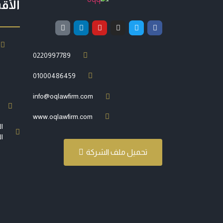
الأق
0220997789
01000486459
info@oqlawfirm.com
www.oqlawfirm.com
ال
ال
تحميل ملف الشركة