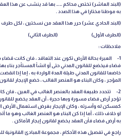
(البند العاشر) تختص محاكم …… بها قد ينشب عن هذا العقد
به موطنا مختارا في هذا الصدد .
(البند الحادي عشر) حرر هذا العقد من نسختين ، لكل طرف 
(الطرف الأول) (الطرف الثاني)
ملاحظات :
1- العبرة بحالة الأرض تكون عند التعاقد ، فان كانت قضاء ف
فضاء فيخضع للقانون المدني حتى أو انشأ المستأجر بناء بها
خاضعا للقانون المدني طيلة المدة الواردة به ، إما إذا ان
المؤجر ، وكان البناء هو العنصر الغالب ، خضع الإيجار لقانون إ
2- تتحدد طبيعة العقد بالعنصر الغالب في العين ، فان كان
تؤجر أرض فضاء مسورة وبها حجرة ، أن العقد يخضع للقانون
كمسكن له وأسرته ، وكان الإيجار بغرض استعمال الأرض ا
او خلاف ذلك ، أما إذا كن البناء هو العنصر الغالب وهو ما
به أرض فضاء فأن العقد يخضع لقانون إيجار الأماكن .
راجع في تفصيل هذه الأحكام ، مجموعة المبادئ القانونية للمؤ