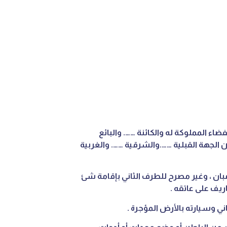
ضاء المملوكة له والكائنة ……. والبائع
ن الجهة القبلية …….والشرقية ……. والغربية
و مبان ، وغير مصرح للطرف الثاني بإقامة شئ
اريف على عاتقه .
ني وسيارته بالأرض المؤجرة .