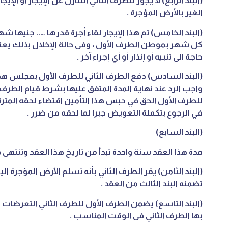
(البند الرابع) لا يجوز للطرف الثاني التنازل عن الإيجار أو ال
الغير بالأرض المؤجرة .
(البند الخامس) تم هذا الإيجار لقاء أجرة قدرها ….. جنيها شه
كل شهر بموطن الطرف الأول ، وفى حالة الإخلال بذلك يع
حاجة الى تنبيه أو إنذار أو أي إجراء آخر .
(البند السادس) دفع الطرف الثاني للطرف الأول بمجلس هذا
واجب الرد عند نهاية المدة المتفق عليها بشرط قيام الطرف الث
للطرف الأول الحق في حبس هذا التأمين اقتضاء لحقه المترت
في الرجوع بتكملة التعويض جبرا لما لحقه من ضرر .
(البند السابع)
مدة هذا العقد سنة واحدة تبدأ من تاريخ هذا العقد وتنتهى ف
(البند الثامن) يقر الطرف الثاني بأنه تسلم الأرض المؤجرة الي
تضمنه البند الثالث من العقد .
(البند التاسع) يضمن الطرف الأول للطرف الثاني التعرضات ا
بها الطرف الثاني فى الوقت المناسب .