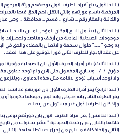
(البند الأول) باع أفراد الطرف الأول بوصفهم ورثة المرحوم ال
المرخصة باسم مورثهم والتي انتقل لهم الحق فيها بالميرا
والكائنة بالعقار رقم … شارع … فسم … محافظة … وهى عبارة
(البند الثاني) يشمل البيع المكان المؤجر المبين بالبند الس
موجودات الصيدلية المادية من أرفف ومناضد وتجهيزات وأدو
به وهو ” ……” طوال سمعة والاتصال بالعملاء والحق في الإيجا
عن عقد الإيجار للطرف الثاني فور التوقيع على هذا العقد .
(البند الثالث) يقر أفراد الطرف الأول بان الصيدلية مؤجرة 
مؤرخ / / وساري المفعول حتى الآن ولم توجد دعاوى مقا
ولا توجد أسباب تؤدى لإقامة مثل هذه الدعاوى ، ويلتزمون ب
(البند الرابع) يقر أفراد الطرف الأول بان مورثهم قد انشأ ال
يقر الطرف الثانى بانه صيدلى وانه ليس موظفا حكوميا أو ي
وإلا كان الطرف الأول غير مسئول عن إبطاله .
(البند الخامس) يقر أفراد الطرف الأول بان مورثهم توفى ب
خلالها بالتنازل عن رخصة الصيدلية ” عشر سنوات من تاريخ 
الثاني واتخاذ كافة ما يلزم من إجراءات يتطلبها هذا التنازل .