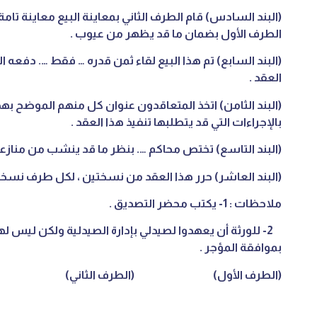
(البند السادس) قام الطرف الثاني بمعاينة البيع معاينة تامة
الطرف الأول بضمان ما قد يظهر من عيوب .
(البند السابع) تم هذا البيع لقاء ثمن قدره … فقط …. دفعه
العقد .
(البند الثامن) اتخذ المتعاقدون عنوان كل منهم الموضح بهذا
بالإجراءات التي قد يتطلبها تنفيذ هذا العقد .
(البند التاسع) تختص محاكم …. بنظر ما قد ينشب من منازعات
(البند العاشر) حرر هذا العقد من نسختين ، لكل طرف نسخة
ملاحظات : 1- يكتب محضر التصديق .
2- للورثة أن يعهدوا لصيدلي بإدارة الصيدلية ولكن ليس له
بموافقة المؤجر .
(الطرف الأول) (الطرف الثاني)