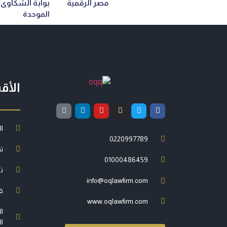
مصر الرقمية
بوابة الشكاوى
الموحدة
الأق
ال
0220997789
ت
01000486459
ت
info@oqlawfirm.com
ق
www.oqlawfirm.com
ال
ال