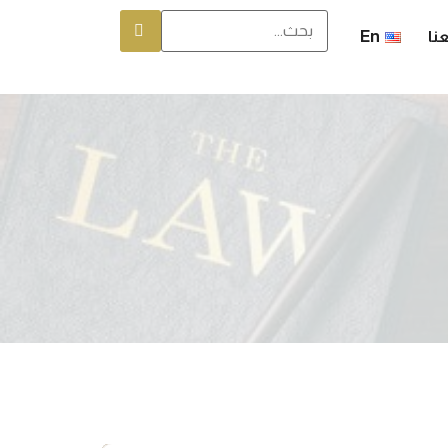
نا
En